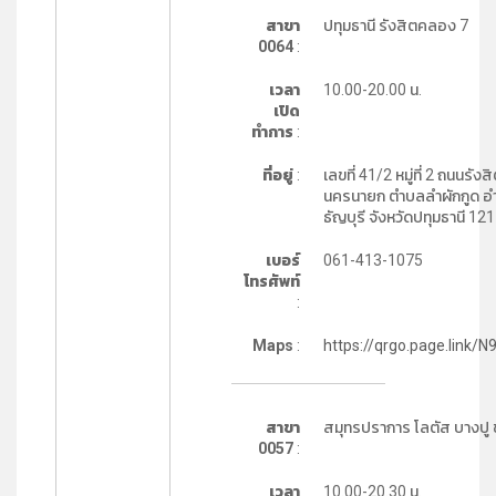
สาขา
ปทุมธานี รังสิตคลอง 7
0064
:
เวลา
10.00-20.00 น.
เปิด
ทำการ
:
ที่อยู่
:
เลขที่ 41/2 หมู่ที่ 2 ถนนรังส
นครนายก ตำบลลำผักกูด อ
ธัญบุรี จังหวัดปทุมธานี 12
เบอร์
061-413-1075
โทรศัพท์
:
Maps
:
https://qrgo.page.link/N
สาขา
สมุทรปราการ โลตัส บางปู ชั
0057
:
เวลา
10.00-20.30 น.