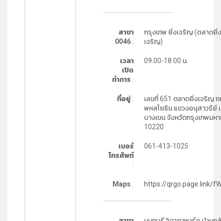
สาขา
กรุงเทพ ยิ่งเจริญ (ตลาดยิ่
0046
:
เจริญ)
เวลา
09.00-18.00 น.
เปิด
ทำการ
:
ที่อยู่
:
เลขที่ 651 ตลาดยิ่งเจริญ 
พหลโยธิน แขวงอนุสาวรีย์ 
บางเขน จังหวัดกรุงเทพมห
10220
เบอร์
061-413-1025
โทรศัพท์
:
Maps
:
https://qrgo.page.link/f
สาขา
นนทบุรี วิดาภาพาร์ค บ้านกล