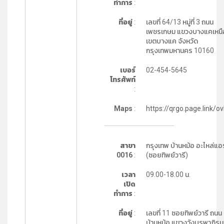
ทำการ
:
ที่อยู่
:
เลขที่ 64/13 หมู่ที่ 3 ถนน
เพชรเกษม แขวงบางแคเหนื
เขตบางแค จังหวัด
กรุงเทพมหานคร 10160
เบอร์
02-454-5645
โทรศัพท์
:
Maps
:
https://qrgo.page.link/ov
สาขา
กรุงเทพ บ้านหม้อ อะไหล่แอร
0016
:
(ซอยทิพย์วารี)
เวลา
09.00-18.00 น.
เปิด
ทำการ
:
ที่อยู่
:
เลขที่ 11 ซอยทิพย์วารี ถนน
บ้านหม้อ แขวงวังบูรพาภิรม