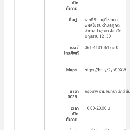
เปิด
ทำการ
:
ที่อยู่
:
เลขที่ 99 หมู่ที่ 8 ถนน
พหลโยธิน ตำบลคูคต
อำเภอลำลูกกา จังหวัด
ปทุมธานี 12130
เบอร์
061-4131061 กด 0
โทรศัพท์
:
Maps
:
https://bit.ly/2ypS9XW
สาขา
กรุงเทพ รามอินทรา บิ๊กซี ชั้
0038
:
เวลา
10.00-20.00 น.
เปิด
ทำการ
: