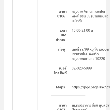
สาขา
กรุงเทพ Amorn center
0106
:
พหลโยธิน 58 (ปากซอยแอ
นเน็กซ์)
เวลา
10.00-21.00 น.
เปิด
ทำการ
:
ที่อยู่
:
เลขที่ 99/99 หมู่ที่ 6 แขวง
เขตสายไหม จังหวัด
กรุงเทพมหานคร 10220
เบอร์
02-020-5999
โทรศัพท์
:
Maps
:
https://qrgo.page.link/
สาขา
สมุทรปราการ บิ๊กซี สุขสวัสด