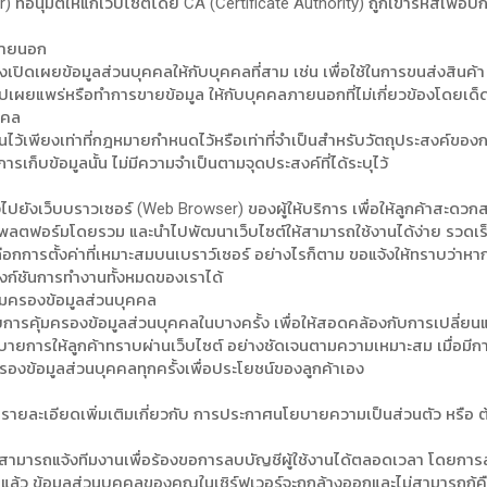
่อนุมัติให้แก่เว็บไซต์โดย CA (Certificate Authority) ถูกเข้ารหัสเพื่อปกป
ลภายนอก
เปิดเผยข้อมูลส่วนบุคคลให้กับบุคคลที่สาม เช่น เพื่อใช้ในการขนส่งสินค้า ทั
 ไปเผยแพร่หรือทำการขายข้อมูล ให้กับบุคคลภายนอกที่ไม่เกี่ยวข้องโดยเ
คคล
ไว้เพียงเท่าที่กฎหมายกำหนดไว้หรือเท่าที่จำเป็นสำหรับวัตถุประสงค์ของก
ารเก็บข้อมูลนั้น ไม่มีความจำเป็นตามจุดประสงค์ที่ได้ระบุไว้
์ ส่งไปยังเว็บบราวเซอร์ (Web Browser) ของผู้ให้บริการ เพื่อให้ลูกค้าสะด
ตฟอร์มโดยรวม และนำไปพัฒนาเว็บไซต์ให้สามารถใช้งานได้ง่าย รวดเร็ว และม
อกการตั้งค่าที่เหมาะสมบนเบราว์เซอร์ อย่างไรก็ตาม ขอแจ้งให้ทราบว่าหากม
ฟังก์ชันการทำงานทั้งหมดของเราได้
้มครองข้อมูลส่วนบุคคล
รคุ้มครองข้อมูลส่วนบุคคลในบางครั้ง เพื่อให้สอดคล้องกับการเปลี่ย
การให้ลูกค้าทราบผ่านเว็บไซต์ อย่างชัดเจนตามความเหมาะสม เมื่อมีการ
งข้อมูลส่วนบุคคลทุกครั้งเพื่อประโยชน์ของลูกค้าเอง
รายละเอียดเพิ่มเติมเกี่ยวกับ การประกาศนโยบายความเป็นส่วนตัว หรือ ต
าน สามารถแจ้งทีมงานเพื่อร้องขอการลบบัญชีผู้ใช้งานได้ตลอดเวลา โดยการส่
้งานแล้ว ข้อมูลส่วนบุคคลของคุณในเซิร์ฟเวอร์จะถูกล้างออกและไม่สามารถกู้คื