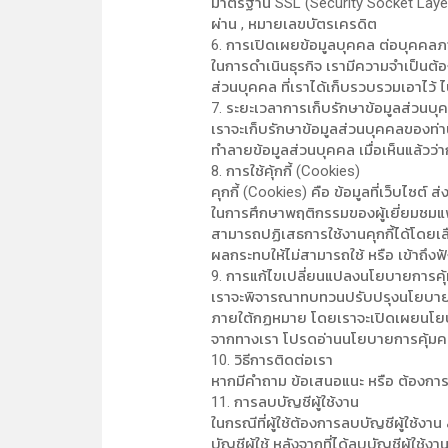
มาตรฐาน SSL (Security Socket Layer) ที
ผ่าน , หมายเลขบัตรเครดิต
6. การเปิดเผยข้อมูลบุคคล ต่อบุคค
ในการดำเนินธุรกิจ เรามีความจำเป็นต้อง
ส่วนบุคคล ที่เราได้เก็บรวบรวมเอาไว้
7. ระยะเวลาการเก็บรักษาข้อมูลส่วนบุ
เราจะเก็บรักษาข้อมูลส่วนบุคคลของท่าน
ทำลายข้อมูลส่วนบุคคล เมื่อเห็นแล้วว่าก
8. การใช้คุ้กกี้ (Cookies)
คุกกี้ (Cookies) คือ ข้อมูลที่เว็บไซต
ในการศึกษาพฤติกรรมของผู้เยี่ยมชมแพล
สามารถปฏิเสธการใช้งานคุกกี้ได้โดยเลื
ผลกระทบให้ไม่สามารถใช้ หรือ เข้าถึง
9. การแก้ไขเปลี่ยนแปลงนโยบายการคุ
เราจะพิจารณาทบทวนปรับปรุงนโยบายกา
ภายใต้กฏหมาย โดยเราจะเปิดเผยนโยบาย
จากทางเรา โปรดอ่านนโยบายการคุ้มครอ
10. วิธีการติดต่อเรา
หากมีคำถาม ข้อเสนอแนะ หรือ ต้องการ
11. การลบบัญชีผู้ใช้งาน
ในกรณีที่ผู้ใช้ต้องการลบบัญชีผู้ใช้ง
บัญชีผู้ใช้ หลังจากที่ได้ลบบัญชีผู้ใช