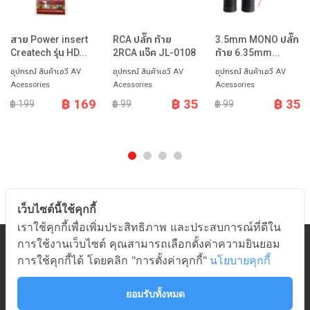
สาย Power insert
RCA ปลั๊ก ท้าย
3.5mm MONO ปลั๊ก
Createch รุ่น HD...
2RCA แจ๊ค JL-0108
ท้าย 6.35mm...
อุปกรณ์ สินค้าเอวี AV
อุปกรณ์ สินค้าเอวี AV
อุปกรณ์ สินค้าเอวี AV
Acessories
Acessories
Acessories
฿ 169
฿ 35
฿ 35
฿ 199
฿ 99
฿ 99
เว็บไซต์นี้ใช้คุกกี้
เราใช้คุกกี้เพื่อเพิ่มประสิทธิภาพ และประสบการณ์ที่ดีใน
การใช้งานเว็บไซต์ คุณสามารถเลือกตั้งค่าความยินยอม
หมวดสินค้า
การใช้คุกกี้ได้ โดยคลิก "การตั้งค่าคุกกี้"
นโยบายคุกกี้
เกี่ยวกับอมร
ช่วยเหลือ
ยอมรับทั้งหมด
ติดต่ออมร