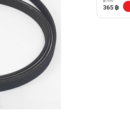
฿
490
365
฿