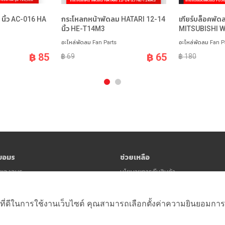
นิ้ว AC-016 HA
กระโหลกหน้าพัดลม HATARI 12-14
เกียร์บล็อคพั
นิ้ว HE-T14M3
MITSUBISHI 
อะไหล่พัดลม Fan Parts
อะไหล่พัดลม Fan P
฿ 85
฿ 65
฿ 69
฿ 180
ับอมร
ช่วยเหลือ
าวของอมร
นโยบายการคืนสินค้า
นโยบายความเป็นส่วนตัว (Privacy Polic
ข้อตกลงและเงื่อนไข
ที่ดีในการใช้งานเว็บไซต์ คุณสามารถเลือกตั้งค่าความยินยอมการใช้ค