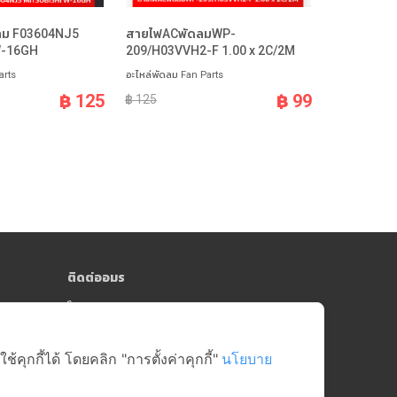
ดลม F03604NJ5
สายไฟACพัดลมWP-
ชุดเฟืองส่า
W-16GH
209/H03VVH2-F 1.00 x 2C/2M
16นิ้ว OG
arts
อะไหล่พัดลม Fan Parts
อะไหล่พัดลม F
฿ 125
฿ 99
฿ 125
฿ 80
ติดต่ออมร
064-181-0809
y)
online@amorngroup.com
Head Office (คลังสินค้าสาย 5)
ุกกี้ได้ โดยคลิก "การตั้งค่าคุกกี้"
นโยบาย
บริษัท อมรศูนย์รวมอะไหล่อีเล็คโทรนิคส์ จำกัด
17/18-19 หมู่ที่ 6 ตำบลบางกระทึก อำเภอสามพราน
จังหวัดนครปฐม 73210