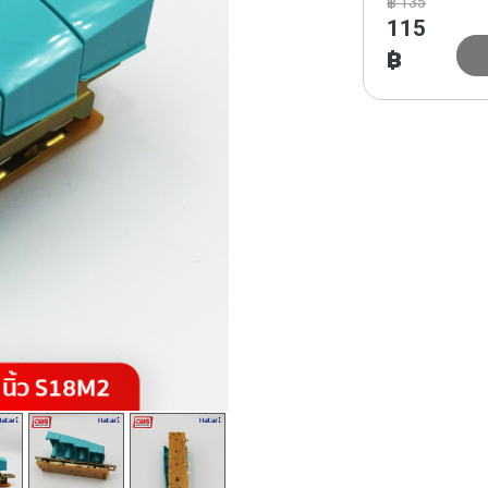
฿
135
115
฿