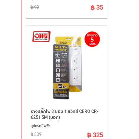
฿ 35
฿ 99
รางปลั๊กไฟ 3 ช่อง 1 สวิทซ์ CERO CR-
6251 5M (มอก)
อุปกรณ์ไฟฟ้า
฿ 325
฿ 339