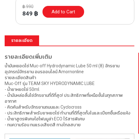
฿
990
Add to Cart
849
฿
รายละเอียด
รายละเอียดเพิ่มเติม
น้ำมันหยอดโซ่ Muc-off Hydrodynamic Lube 50 ml (8) จักรยาน
อุปกรณ์จักรยาน อมรออนไลน์ Amornonline
รายละเอียดสินค้า
Muc-Off รุ่น TEAM SKY HYDRODYNAMIC LUBE
- น้ำยาหยดโซ่ 50ml.
- น้ำมันหล่อลื่นโซ่จักรยานที่ดีที่สุด! ประสิทธิภาพที่เหนือชั้นในทุกสภาพ
อากาศ
- คิดค้นสำหรับจักรยานถนนและ Cyclocross
- ประสิทธิภาพสำหรับยาหยดโซ่ ทำงานที่ดีที่สุดทั้งในและเปียกชื้นหรือแห้ง
- น้ำยาสูตรพิเศษไฮโฟมมูล่า ECO ไร้สารพิเศษ
- ทนความร้อน ทนแรงเสียดสี ทางไกลสบาย