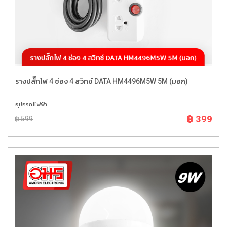
รางปลั๊กไฟ 4 ช่อง 4 สวิทซ์ DATA HM4496M5W 5M (มอก)
อุปกรณ์ไฟฟ้า
฿ 399
฿ 599