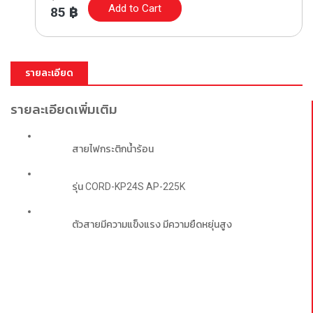
Add to Cart
85
฿
รายละเอียด
รายละเอียดเพิ่มเติม
สายไฟกระติกน้ำร้อน
		รุ่น CORD-KP24S AP-225K
		ตัวสายมีความแข็งแรง มีความยืดหยุ่นสูง