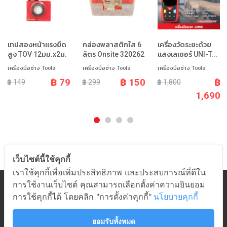
เทปสองหน้าแรงยึด
กล่องพลาสติกใส 6
เครื่องวัดระยะด้วย
สูง TOV 12มม.x2ม.
ลิตร Onsite 320262
แสงเลเซอร์ UNI-T...
เครื่องมือช่าง Tools
เครื่องมือช่าง Tools
เครื่องมือช่าง Tools
฿ 79
฿ 150
฿
฿ 149
฿ 299
฿ 1,800
1,690
เว็บไซต์นี้ใช้คุกกี้
เราใช้คุกกี้เพื่อเพิ่มประสิทธิภาพ และประสบการณ์ที่ดีใน
การใช้งานเว็บไซต์ คุณสามารถเลือกตั้งค่าความยินยอม
หมวดสินค้า
การใช้คุกกี้ได้ โดยคลิก "การตั้งค่าคุกกี้"
นโยบายคุกกี้
เกี่ยวกับอมร
ช่วยเหลือ
ยอมรับทั้งหมด
ติดต่ออมร