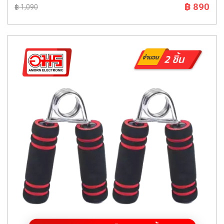
฿ 890
฿ 1,090