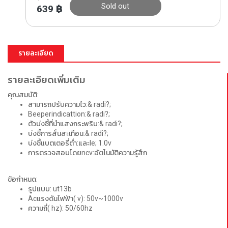
Sold out
639
฿
รายละเอียด
รายละเอียดเพิ่มเติม
คุณสมบัติ:
สามารถปรับความไว:& radi?;
Beeperindicattion:& radi?;
ตัวบ่งชี้ที่นำแสงกระพริบ:& radi?;
บ่งชี้การสั่นสะเทือน:& radi?;
บ่งชี้แบตเตอรี่ต่ำ:และle; 1.0v
การตรวจสอบโดยncv:อัตโนมัติความรู้สึก
ข้อกำหนด:
รูปแบบ: ut13b
Acแรงดันไฟฟ้า( v): 50v~1000v
ความถี่( hz): 50/60hz