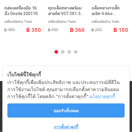
กล่องเครื่องมือ 16
ชุดบล็อกยางพร้อม
บล็อคยาง+ปลั๊ก
นิ้ว Onsite 320110
สายไฟ VCT 3X1.5...
เมจิก 4 ช่อง...
เครื่องมือช่าง Tools
เครื่องมือช่าง Tools
เครื่องมือช่าง Tools
฿ 350
฿ 360
฿ 150
฿ 489
฿ 490
฿ 250
เว็บไซต์นี้ใช้คุกกี้
เราใช้คุกกี้เพื่อเพิ่มประสิทธิภาพ และประสบการณ์ที่ดีใน
การใช้งานเว็บไซต์ คุณสามารถเลือกตั้งค่าความยินยอม
หมวดสินค้า
การใช้คุกกี้ได้ โดยคลิก "การตั้งค่าคุกกี้"
นโยบายคุกกี้
เกี่ยวกับอมร
ช่วยเหลือ
ยอมรับทั้งหมด
ติดต่ออมร
การตั้งค่าคุกกี้