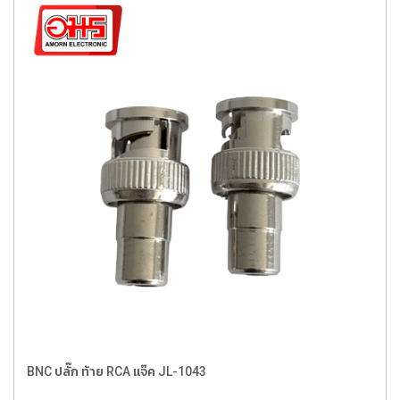
BNC ปลั๊ก ท้าย RCA แจ๊ค JL-1043