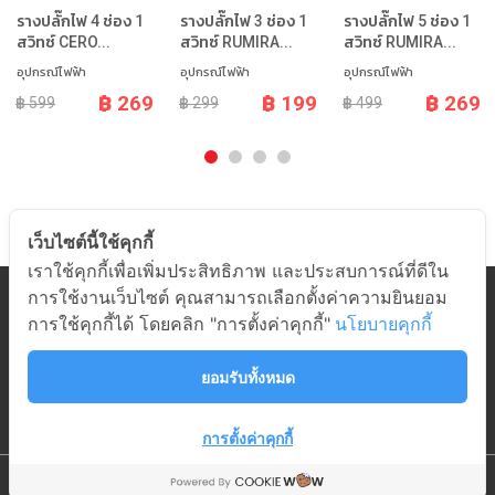
รางปลั๊กไฟ 4 ช่อง 1
รางปลั๊กไฟ 3 ช่อง 1
รางปลั๊กไฟ 5 ช่อง 1
สวิทซ์ CERO...
สวิทซ์ RUMIRA...
สวิทซ์ RUMIRA...
อุปกรณ์ไฟฟ้า
อุปกรณ์ไฟฟ้า
อุปกรณ์ไฟฟ้า
฿ 269
฿ 199
฿ 269
฿ 599
฿ 299
฿ 499
เว็บไซต์นี้ใช้คุกกี้
เราใช้คุกกี้เพื่อเพิ่มประสิทธิภาพ และประสบการณ์ที่ดีใน
การใช้งานเว็บไซต์ คุณสามารถเลือกตั้งค่าความยินยอม
หมวดสินค้า
การใช้คุกกี้ได้ โดยคลิก "การตั้งค่าคุกกี้"
นโยบายคุกกี้
เกี่ยวกับอมร
ช่วยเหลือ
ยอมรับทั้งหมด
ติดต่ออมร
การตั้งค่าคุกกี้
© 2019 AMORN ELECTRONIC
|
ALL RIGHTS RESERVED.