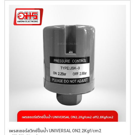
เพรสเซอร์สวิทซ์ปั้มน้ำ UNIVERSAL ON2.2Kgf/cm2