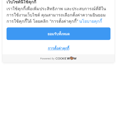
เว็บไซต์นี้ใช้คุกกี้
เราใช้คุกกี้เพื่อเพิ่มประสิทธิภาพ และประสบการณ์ที่ดีใน
รีโมท AIR Universal
สวิทช์ ON-ON KN3C202
การใช้งานเว็บไซต์ คุณสามารถเลือกตั้งค่าความยินยอม
CHUNGHOP TTB รุ่น K-
6A-250V
การใช้คุกกี้ได้ โดยคลิก "การตั้งค่าคุกกี้"
นโยบายคุกกี้
108ES (รวม1,000รุ่น)
อะไหล่สินค้าอีเล็คโทรนิคส์
อะไหล่เครื่องเย็น Cooling Parts
Electronic Parts
ยอมรับทั้งหมด
329
39
฿
฿
450
60
฿
฿
การตั้งค่าคุกกี้
คาปาซิเตอร์ 1.5UF-400V
พร้อมสายไฟ
อะไหล่พัดลม Fan Parts