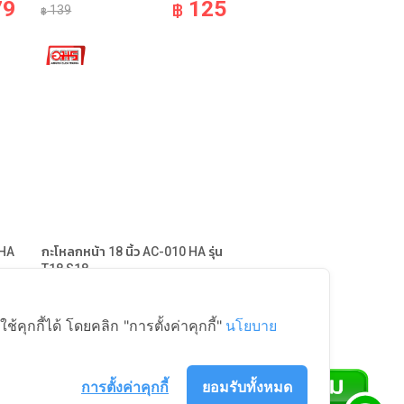
79
125
฿
139
฿
 HA
กะโหลกหน้า 18 นิ้ว AC-010 HA รุ่น
T18,S18
อะไหล่พัดลม Fan Parts
85
69
ุกกี้ได้ โดยคลิก "การตั้งค่าคุกกี้"
นโยบาย
฿
89
฿
การตั้งค่าคุกกี้
ยอมรับทั้งหมด