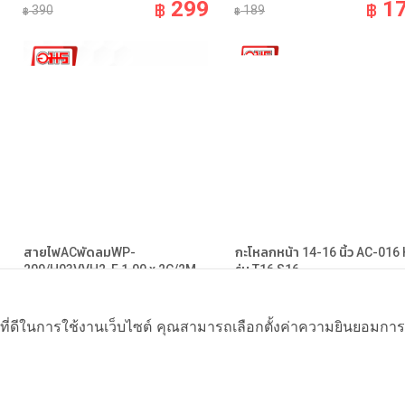
299
1
฿
฿
390
189
฿
฿
สายไฟACพัดลมWP-
กะโหลกหน้า 14-16 นิ้ว AC-016
209/H03VVH2-F 1.00 x 2C/2M
รุ่น T16,S16
อะไหล่พัดลม Fan Parts
อะไหล่พัดลม Fan Parts
99
ที่ดีในการใช้งานเว็บไซต์ คุณสามารถเลือกตั้งค่าความยินยอมการใช้ค
฿
฿
125
89
฿
฿