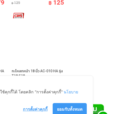
79
125
฿
139
฿
 HA
กะโหลกหน้า 18 นิ้ว AC-010 HA รุ่น
T18,S18
อะไหล่พัดลม Fan Parts
85
69
ุกกี้ได้ โดยคลิก "การตั้งค่าคุกกี้"
นโยบาย
฿
89
฿
การตั้งค่าคุกกี้
ยอมรับทั้งหมด