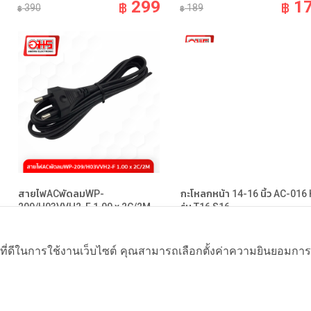
299
1
฿
฿
390
189
฿
฿
สายไฟACพัดลมWP-
กะโหลกหน้า 14-16 นิ้ว AC-016
209/H03VVH2-F 1.00 x 2C/2M
รุ่น T16,S16
อะไหล่พัดลม Fan Parts
อะไหล่พัดลม Fan Parts
99
ที่ดีในการใช้งานเว็บไซต์ คุณสามารถเลือกตั้งค่าความยินยอมการใช้ค
฿
฿
125
89
฿
฿