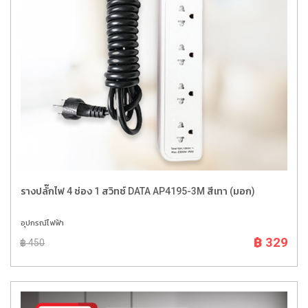
รางปลั๊กไฟ 4 ช่อง 1 สวิทซ์ DATA AP4195-3M สีเทา (มอก)
อุปกรณ์ไฟฟ้า
฿ 329
฿ 450