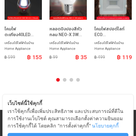
โคมไฟ
หลอดปิงปองสีหัว
โคมไฟสปอต์ไลท์
ตะเกียง40LED...
กลม NEO-X 3W...
ECO...
เครื่องใช้ไฟฟ้าในบ้าน
เครื่องใช้ไฟฟ้าในบ้าน
เครื่องใช้ไฟฟ้าในบ้าน
Home Appliance
Home Appliance
Home Appliance
฿ 155
฿ 35
฿ 119
฿ 599
฿ 99
฿ 499
เว็บไซต์นี้ใช้คุกกี้
เราใช้คุกกี้เพื่อเพิ่มประสิทธิภาพ และประสบการณ์ที่ดีใน
การใช้งานเว็บไซต์ คุณสามารถเลือกตั้งค่าความยินยอม
หมวดสินค้า
การใช้คุกกี้ได้ โดยคลิก "การตั้งค่าคุกกี้"
นโยบายคุกกี้
เกี่ยวกับอมร
ช่วยเหลือ