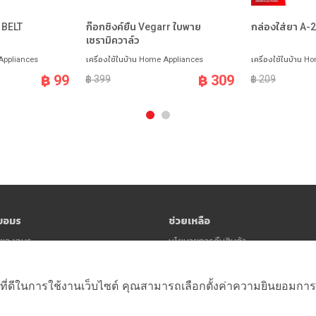
 BELT
ก๊อกซิงค์ยืน Vegarr ใบพาย
กล่องใส่ยา A-
เซรามิควาล์ว
 Appliances
เครื่องใช้ในบ้าน Home Appliances
เครื่องใช้ในบ้าน 
฿ 99
฿ 309
฿ 399
฿ 209
ับอมร
ช่วยเหลือ
าวของอมร
นโยบายการคืนสินค้า
นโยบายความเป็นส่วนตัว (Privacy Polic
ข้อตกลงและเงื่อนไข
ที่ดีในการใช้งานเว็บไซต์ คุณสามารถเลือกตั้งค่าความยินยอมการใช้ค