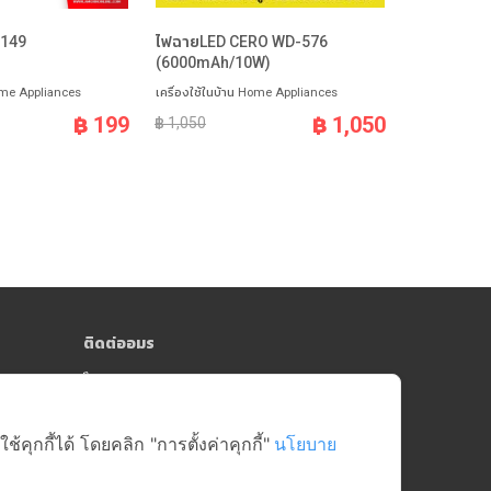
2149
ไฟฉายLED CERO WD-576
ฟิล์มอเนกป
(6000mAh/10W)
จับ20mic.
Home Appliances
เครื่องใช้ในบ้าน Home Appliances
เครื่องใช้ในบ
฿ 199
฿ 1,050
฿ 1,050
฿ 290
ติดต่ออมร
064-181-0809
y)
online@amorngroup.com
Head Office (คลังสินค้าสาย 5)
ุกกี้ได้ โดยคลิก "การตั้งค่าคุกกี้"
นโยบาย
บริษัท อมรศูนย์รวมอะไหล่อีเล็คโทรนิคส์ จำกัด
17/18-19 หมู่ที่ 6 ตำบลบางกระทึก อำเภอสามพราน
จังหวัดนครปฐม 73210