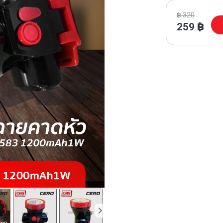
฿
320
259
฿