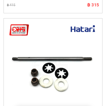
฿ 315
฿ 415