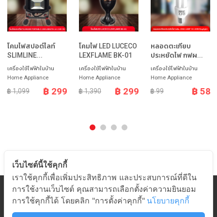
โคมไฟสปอต์ไลท์
โคมไฟ LED LUCECO
หลอดตะเกียบ
SLIMLINE...
LEXFLAME BK-01
ประหยัดไฟ กฟผ...
เครื่องใช้ไฟฟ้าในบ้าน
เครื่องใช้ไฟฟ้าในบ้าน
เครื่องใช้ไฟฟ้าในบ้าน
Home Appliance
Home Appliance
Home Appliance
฿ 299
฿ 299
฿ 58
฿ 1,099
฿ 1,390
฿ 99
เว็บไซต์นี้ใช้คุกกี้
เราใช้คุกกี้เพื่อเพิ่มประสิทธิภาพ และประสบการณ์ที่ดีใน
การใช้งานเว็บไซต์ คุณสามารถเลือกตั้งค่าความยินยอม
หมวดสินค้า
การใช้คุกกี้ได้ โดยคลิก "การตั้งค่าคุกกี้"
นโยบายคุกกี้
เกี่ยวกับอมร
ช่วยเหลือ