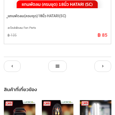
ูแกนพัดลม(ครบชุด)18นิ้ว HATARI(SC)
อะไหล่พัดลม Fan Parts
฿ 85
฿ 135
สินค้าที่เกี่ยวข้อง