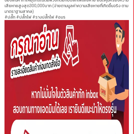
ของสินค้าทำให้อุปกรณ์ต่อพ่วงที่ต่อกับปลั๊กไฟเสียหาย ยินดีคุ้มครองความ
เสียหายสูงสุด300,000บาท (จ่ายตามมูลค่าความเสียหายที่เกิดขึ้นจริง ตาม
มาตราฐานสากล)
#ปลั๊ก #ปลั๊กไฟ #รางปลั๊กไฟ #อมร