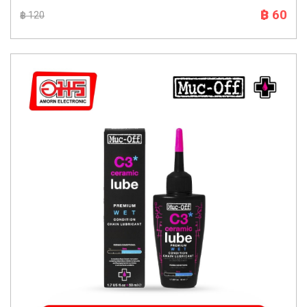
฿ 60
฿ 120