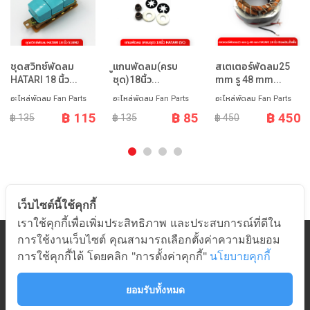
ชุดสวิทซ์พัดลม
ูแกนพัดลม(ครบ
สเตเตอร์พัดลม25
HATARI 18 นิ้ว...
ชุด)18นิ้ว...
mm รู 48 mm...
อะไหล่พัดลม Fan Parts
อะไหล่พัดลม Fan Parts
อะไหล่พัดลม Fan Parts
฿ 115
฿ 85
฿ 450
฿ 135
฿ 135
฿ 450
เว็บไซต์นี้ใช้คุกกี้
เราใช้คุกกี้เพื่อเพิ่มประสิทธิภาพ และประสบการณ์ที่ดีใน
การใช้งานเว็บไซต์ คุณสามารถเลือกตั้งค่าความยินยอม
หมวดสินค้า
การใช้คุกกี้ได้ โดยคลิก "การตั้งค่าคุกกี้"
นโยบายคุกกี้
เกี่ยวกับอมร
ช่วยเหลือ
ยอมรับทั้งหมด
ติดต่ออมร