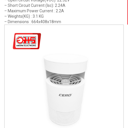
– Open Circuit Voltage(VOC): 22.32V
– Short Circuit Current (Isc): 2.24A
– Maximum Power Current : 2.2A
– Weights(KG) : 3.1 KG
– Dimensions : 664x408x18mm