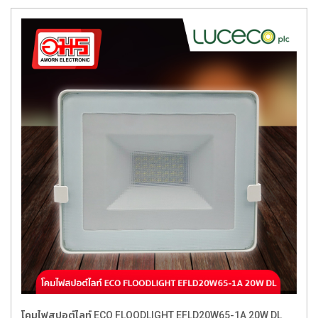
โคมไฟสปอต์ไลท์ ECO FLOODLIGHT EFLD20W65-1A 20W DL