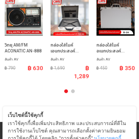
วิทยุ AM/FM
กล่องใส่ไมค์
กล่องใส่ไมค์
ACONATIC AN-888
เอนกประสงค์...
อเนกประสงค์...
สินค้า AV
สินค้า AV
สินค้า AV
฿ 630
฿
฿ 350
฿ 790
฿ 1,690
฿ 450
1,289
เว็บไซต์นี้ใช้คุกกี้
เราใช้คุกกี้เพื่อเพิ่มประสิทธิภาพ และประสบการณ์ที่ดีใน
การใช้งานเว็บไซต์ คุณสามารถเลือกตั้งค่าความยินยอม
หมวดสินค้า
การใช้คุกกี้ได้ โดยคลิก "การตั้งค่าคุกกี้"
นโยบายคุกกี้