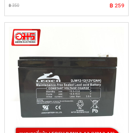
฿ 259
฿ 350