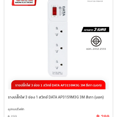
รางปลั๊กไฟ 3 ช่อง 1 สวิทซ์ DATA AP3159M3G 3M สีเทา (มอก)
อุปกรณ์ไฟฟ้า
฿ 299
฿ 499