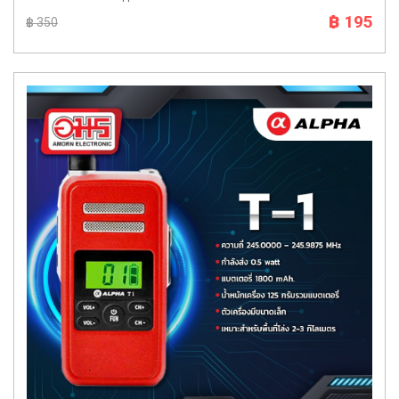
฿ 195
฿ 350