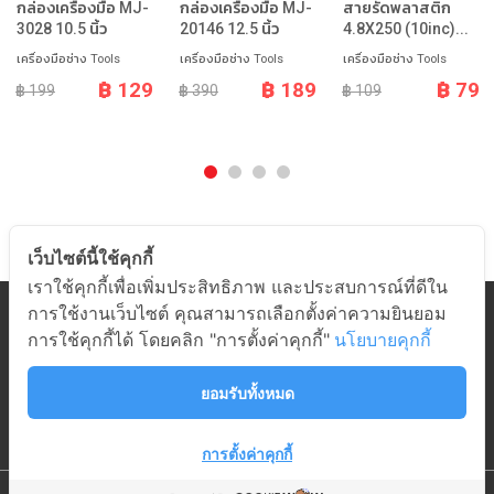
กล่องเครื่องมือ MJ-
กล่องเครื่องมือ MJ-
สายรัดพลาสติก
3028 10.5 นิ้ว
20146 12.5 นิ้ว
4.8X250 (10inc)...
เครื่องมือช่าง Tools
เครื่องมือช่าง Tools
เครื่องมือช่าง Tools
฿ 129
฿ 189
฿ 79
฿ 199
฿ 390
฿ 109
เว็บไซต์นี้ใช้คุกกี้
เราใช้คุกกี้เพื่อเพิ่มประสิทธิภาพ และประสบการณ์ที่ดีใน
การใช้งานเว็บไซต์ คุณสามารถเลือกตั้งค่าความยินยอม
หมวดสินค้า
การใช้คุกกี้ได้ โดยคลิก "การตั้งค่าคุกกี้"
นโยบายคุกกี้
เกี่ยวกับอมร
ช่วยเหลือ
ยอมรับทั้งหมด
ติดต่ออมร
การตั้งค่าคุกกี้
© 2019 AMORN ELECTRONIC
|
ALL RIGHTS RESERVED.