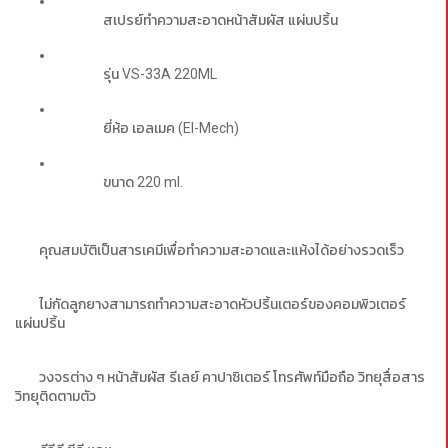
สเปรย์ทำความสะอาดหน้าสัมผัส แผ่นปริ้น
		รุ่น VS-33A 220ML
		ยี่ห้อ เอลเมค (El-Mech)
		ขนาด 220 ml.
คุณสมบัติเป็นสารเคมีเพื่อทำความสะอาดและแห้งได้อย่างรวดเร็ว 
ไม่กัดลูกยางสามารถทำความสะอาดหัวปริ้นเตอร์ของคอมพิวเตอร์ 
แผ่นปริ้น
วงจรต่าง ๆ หน้าสัมผัส รีเลย์ คาปาซิเตอร์ โทรศัพท์มือถือ วิทยุสื่อสาร 
วิทยุติดตามตัว