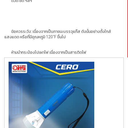
ดีวีดี ซีดี ฯลฯ
ข้อควรระวัง: เนื่องจากเป็นภาชนะบรรจุแก๊ส ดังนั้นอย่างตั้งใกล้
แสงแดด หรือที่มีอุณหภูมิ 120 ํF ขึ้นไป
ห้ามนำกระป๋องไปเผาไฟ เนื่องจากเป็นสารติดไฟ