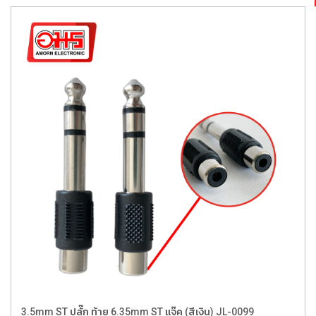
3.5mm ST ปลั๊ก ท้าย 6.35mm ST แจ๊ค (สีเงิน) JL-0099