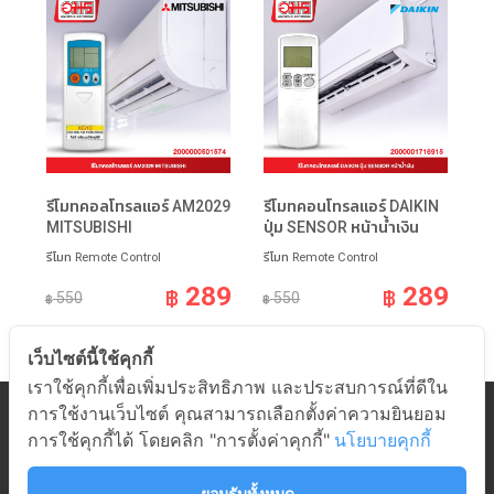
รีโมทคอลโทรลแอร์ AM2029
รีโมทคอนโทรลแอร์ DAIKIN
MITSUBISHI
ปุ่ม SENSOR หน้าน้ำเงิน
รีโมท Remote Control
รีโมท Remote Control
289
289
฿
฿
550
550
฿
฿
เว็บไซต์นี้ใช้คุกกี้
เราใช้คุกกี้เพื่อเพิ่มประสิทธิภาพ และประสบการณ์ที่ดีใน
การใช้งานเว็บไซต์ คุณสามารถเลือกตั้งค่าความยินยอม
หมวดสินค้า
การใช้คุกกี้ได้ โดยคลิก "การตั้งค่าคุกกี้"
นโยบายคุกกี้
เกี่ยวกับอมร
ช่วยเหลือ
ยอมรับทั้งหมด