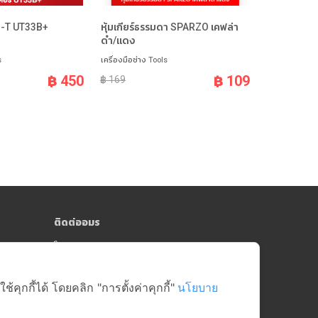
NI-T UT33B+
หุ้มเกียร์ธรรมดา SPARZO เคฟล่า
กล่องอเนกป
ดำ/แดง
320002
s
เครื่องมือช่าง Tools
เครื่องมือช่าง 
฿ 450
฿ 109
฿ 169
฿ 129
ติดต่ออมร
064-181-0809
y)
online@amorngroup.com
Head Office (คลังสินค้าสาย 5)
ุกกี้ได้ โดยคลิก "การตั้งค่าคุกกี้"
นโยบาย
บริษัท อมรศูนย์รวมอะไหล่อีเล็คโทรนิคส์ จำกัด
17/18-19 หมู่ที่ 6 ตำบลบางกระทึก อำเภอสามพราน
จังหวัดนครปฐม 73210