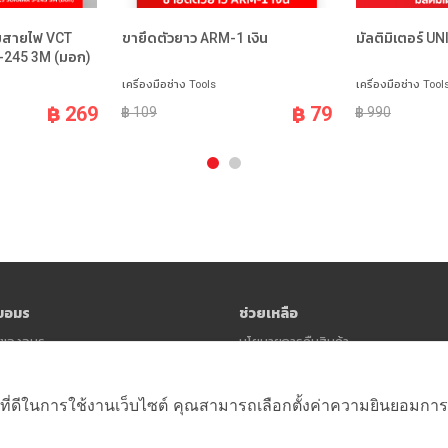
มสายไฟ VCT
ขายึดตัวยาว ARM-1 เงิน
มัลติมิเตอร์ U
-245 3M (มอก)
เครื่องมือช่าง Tools
เครื่องมือช่าง Tool
฿ 269
฿ 79
฿ 109
฿ 990
ับอมร
ช่วยเหลือ
าวของอมร
นโยบายการคืนสินค้า
นโยบายความเป็นส่วนตัว (Privacy Polic
ข้อตกลงและเงื่อนไข
ที่ดีในการใช้งานเว็บไซต์ คุณสามารถเลือกตั้งค่าความยินยอมการใช้ค