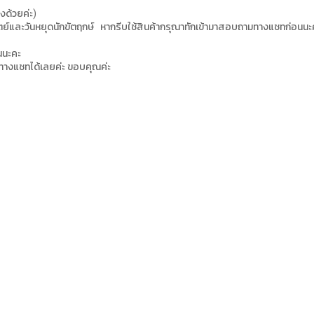
่งด้วยค่ะ)
อาทิตย์และวันหยุดนักขัตฤกษ์ หากรีบใช้สินค้ากรุณาทักเข้ามาสอบถามทางแชทก่อนนะ
ันนะคะ
ทางแชทได้เลยค่ะ ขอบคุณค่ะ