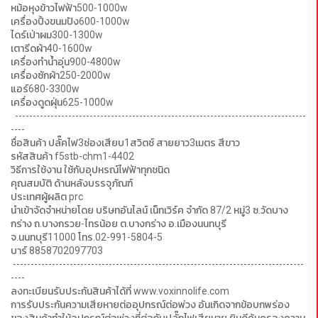
หม้อหุงข้าวไฟฟ้า500-1000w
เครื่องปิ้งขนมปัง600-1000w
ไดร์เป่าผม300-1300w
เตารีดผ้า40-1600w
เครื่องทำน้ำอุ่น900-4800w
เครื่องซักผ้า250-2000w
แอร์680-3300w
เครื่องดูดฝุ่น625-1000w
----------------------------------------------------------------------------------
----
ชื่อสินค้า ปลั๊คไฟ3ช่องเสียบ1สวิตช์ สายยาว3เมตร สีขาว
รหัสสินค้า f5stb-chm1-4402
วิธีการใช้งาน ใช้กับอุปหรณ์ไฟฟ้าทุกชนิด
คุณสมบัติ ด้านหลังบรรจุภัณฑ์
ประเทศผู้ผลิต prc
นำเข้าจัดจำหน่ายโดย บริษทอันไลน์ เน็ทเวิร์ค จำกัด 87/2 หมู่3 ซ.วัดบาง
กร่าง ถ.บางกรวย-ไทรน้อย ต.บางกร่าง อ.เมืองนนทบุรี
จ.นนทบุรี11000 โทร.02-991-5804-5
บาร์ 8858702097703
----------------------------------------------------------------------------------
----
ลงทะเบียนรับประกันสินค้าได้ที่ www.voxinnolife.com
การรับประกันความเสียหายต่ออุปกรณ์ต่อพ่วง อันเกิดจากข้อบกพร่อง