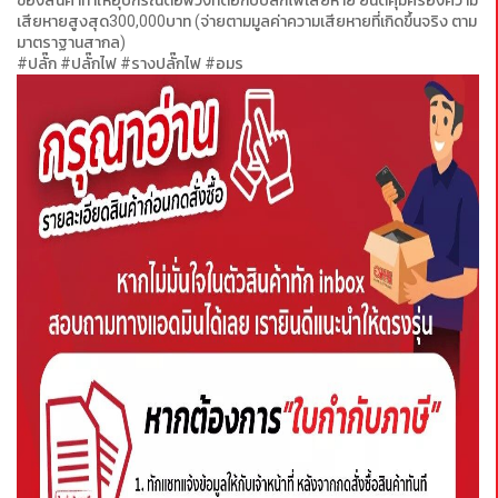
ของสินค้าทำให้อุปกรณ์ต่อพ่วงที่ต่อกับปลั๊กไฟเสียหาย ยินดีคุ้มครองความ
เสียหายสูงสุด300,000บาท (จ่ายตามมูลค่าความเสียหายที่เกิดขึ้นจริง ตาม
มาตราฐานสากล)
#ปลั๊ก #ปลั๊กไฟ #รางปลั๊กไฟ #อมร