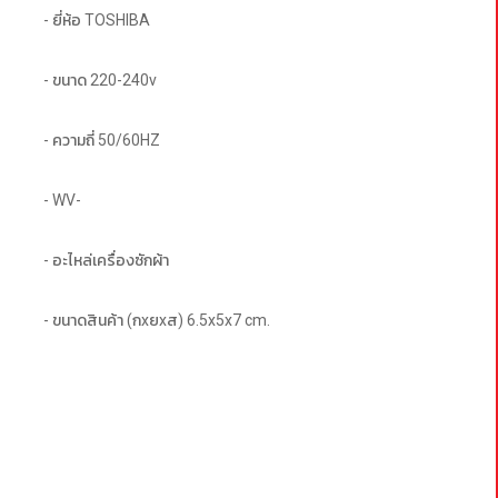
- ยี่ห้อ TOSHIBA 
- ขนาด 220-240v
- ความถี่ 50/60HZ 
- WV-
- อะไหล่เครื่องซักผ้า
- ขนาดสินค้า (กxยxส) 6.5x5x7 cm.