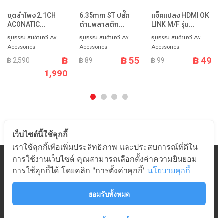
ชุดลำโพง 2.1CH
6.35mm ST ปลั๊ก
แจ็คแปลง HDMI OK
ACONATIC...
ด้ามพลาสติก...
LINK M/F รุ่น...
อุปกรณ์ สินค้าเอวี AV
อุปกรณ์ สินค้าเอวี AV
อุปกรณ์ สินค้าเอวี AV
Acessories
Acessories
Acessories
฿
฿ 55
฿ 49
฿ 2,590
฿ 89
฿ 99
1,990
เว็บไซต์นี้ใช้คุกกี้
เราใช้คุกกี้เพื่อเพิ่มประสิทธิภาพ และประสบการณ์ที่ดีใน
การใช้งานเว็บไซต์ คุณสามารถเลือกตั้งค่าความยินยอม
หมวดสินค้า
การใช้คุกกี้ได้ โดยคลิก "การตั้งค่าคุกกี้"
นโยบายคุกกี้
เกี่ยวกับอมร
ช่วยเหลือ
ยอมรับทั้งหมด
ติดต่ออมร