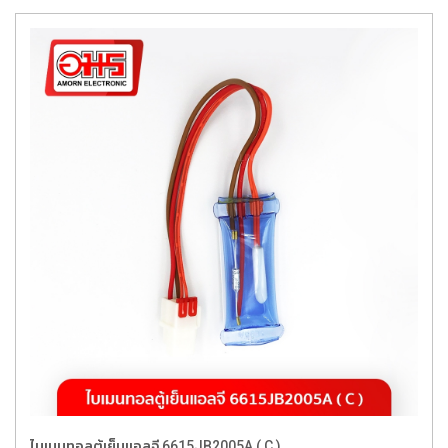
ไบเมนทอลตู้เย็นแอลจี 6615JB2005A ( C )