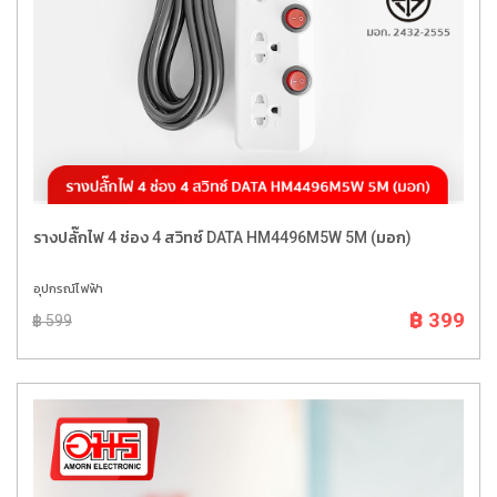
รางปลั๊กไฟ 4 ช่อง 4 สวิทซ์ DATA HM4496M5W 5M (มอก)
อุปกรณ์ไฟฟ้า
฿ 399
฿ 599