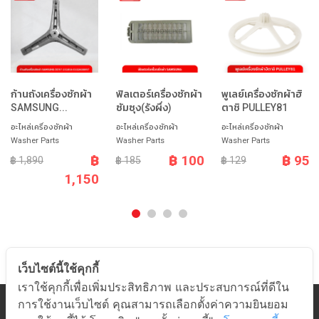
ก้านถังเครื่องซักผ้า
ฟิลเตอร์เครื่องซักผ้า
พูเลย์เครื่องซักผ้าฮิ
SAMSUNG...
ซัมซุง(รังผึ่ง)
ตาชิ PULLEY81
อะไหล่เครื่องซักผ้า
อะไหล่เครื่องซักผ้า
อะไหล่เครื่องซักผ้า
Washer Parts
Washer Parts
Washer Parts
฿
฿ 100
฿ 95
฿ 1,890
฿ 185
฿ 129
1,150
เว็บไซต์นี้ใช้คุกกี้
เราใช้คุกกี้เพื่อเพิ่มประสิทธิภาพ และประสบการณ์ที่ดีใน
การใช้งานเว็บไซต์ คุณสามารถเลือกตั้งค่าความยินยอม
หมวดสินค้า