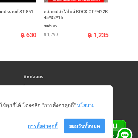
อนกประสงค์ ST-851
กล่องเปล่าใส่ไมค์ BOCK GT-9422B
45*32*16
สินค้า AV
฿ 630
฿ 1,235
฿ 1,290
ติดต่ออมร
064-181-0809
y)
online@amorngroup.com
Head Office (คลังสินค้าสาย 5)
ุกกี้ได้ โดยคลิก "การตั้งค่าคุกกี้"
นโยบาย
บริษัท อมรศูนย์รวมอะไหล่อีเล็คโทรนิคส์ จำกัด
17/18-19 หมู่ที่ 6 ตำบลบางกระทึก อำเภอสามพราน
จังหวัดนครปฐม 73210
การตั้งค่าคุกกี้
ยอมรับทั้งหมด