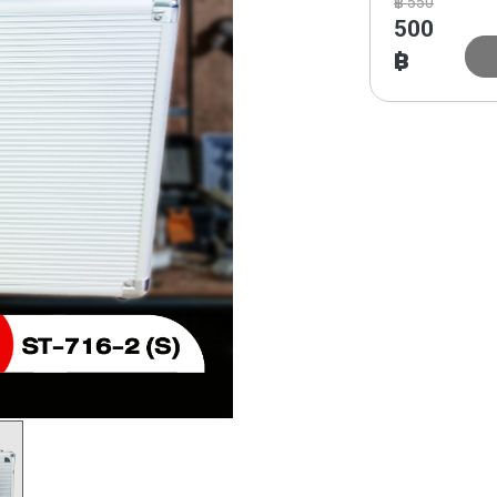
฿
550
500
฿