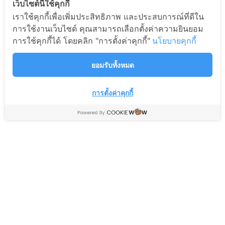
เว็บไซต์นี้ใช้คุกกี้
เราใช้คุกกี้เพื่อเพิ่มประสิทธิภาพ และประสบการณ์ที่ดีใน
รีโมท AIR Universal
สวิทช์ ON-ON KN3C202
การใช้งานเว็บไซต์ คุณสามารถเลือกตั้งค่าความยินยอม
CHUNGHOP TTB รุ่น K-
6A-250V
การใช้คุกกี้ได้ โดยคลิก "การตั้งค่าคุกกี้"
นโยบายคุกกี้
108ES (รวม1,000รุ่น)
อะไหล่สินค้าอีเล็คโทรนิคส์
อะไหล่เครื่องเย็น Cooling Parts
Electronic Parts
ยอมรับทั้งหมด
329
39
฿
฿
450
60
฿
฿
การตั้งค่าคุกกี้
คาปาซิเตอร์ 1.5UF-400V
พร้อมสายไฟ
อะไหล่พัดลม Fan Parts