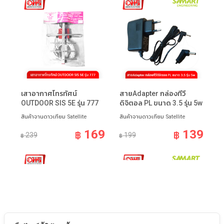
เสาอากาศโทรทัศน์
สายAdapter กล่องทีวี
OUTDOOR SIS 5E รุ่น 777
ดิจิตอล PL ขนาด 3.5 รุ่น 5w
สินค้าจานดาวเทียม Satellite
สินค้าจานดาวเทียม Satellite
169
139
฿
฿
239
199
฿
฿