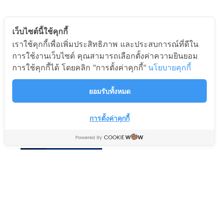
เว็บไซต์นี้ใช้คุกกี้
เราใช้คุกกี้เพื่อเพิ่มประสิทธิภาพ และประสบการณ์ที่ดีใน
ปลั๊กไฟ 3ช่องเสียบ 1สวิตช์
ปลั๊กไฟมาตรฐาน
การใช้งานเว็บไซต์ คุณสามารถเลือกตั้งค่าความยินยอม
2usb (2.1AMAX) สาย
มอก.100% 3ช่องเสียบ
การใช้คุกกี้ได้ โดยคลิก "การตั้งค่าคุกกี้"
นโยบายคุกกี้
ยาว3เมตร สีขาว อมร
1สวิตซ์ สายไฟยาว5เมตร สี
ออนไลน์ Amornonline
ขาว อมรออนไลน์
ยอมรับทั้งหมด
Amornonline
เครื่องใช้ไฟฟ้าในบ้าน Home
Appliance
เครื่องใช้ไฟฟ้าในบ้าน Home
Appliance
การตั้งค่าคุกกี้
519
฿
659
฿
349
฿
399
฿