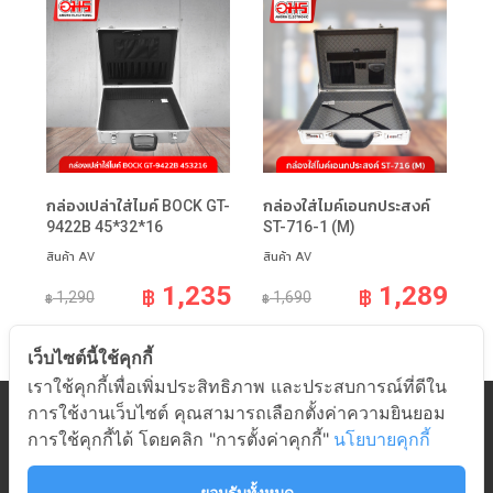
กล่องเปล่าใส่ไมค์ BOCK GT-
กล่องใส่ไมค์เอนกประสงค์
9422B 45*32*16
ST-716-1 (M)
สินค้า AV
สินค้า AV
1,235
1,289
฿
฿
1,290
1,690
฿
฿
เว็บไซต์นี้ใช้คุกกี้
เราใช้คุกกี้เพื่อเพิ่มประสิทธิภาพ และประสบการณ์ที่ดีใน
การใช้งานเว็บไซต์ คุณสามารถเลือกตั้งค่าความยินยอม
หมวดสินค้า
การใช้คุกกี้ได้ โดยคลิก "การตั้งค่าคุกกี้"
นโยบายคุกกี้
เกี่ยวกับอมร
ช่วยเหลือ
ยอมรับทั้งหมด