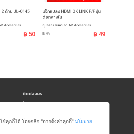
 2 ด้าน JL-0145
แจ็คแปลง HDMI OK LINK F/F รุ่น
แคนนอน แจ๊ค
ต่อกลางใน
 AV Acessories
อุปกรณ์ สินค้าเอวี AV Acessories
อุปกรณ์ สินค้า
฿ 50
฿ 49
฿ 99
฿ 99
ติดต่ออมร
064-181-0809
y)
online@amorngroup.com
Head Office (คลังสินค้าสาย 5)
ุกกี้ได้ โดยคลิก "การตั้งค่าคุกกี้"
นโยบาย
บริษัท อมรศูนย์รวมอะไหล่อีเล็คโทรนิคส์ จำกัด
17/18-19 หมู่ที่ 6 ตำบลบางกระทึก อำเภอสามพราน
จังหวัดนครปฐม 73210