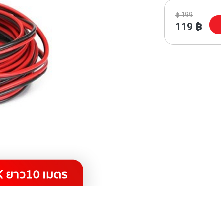
฿
199
119
฿