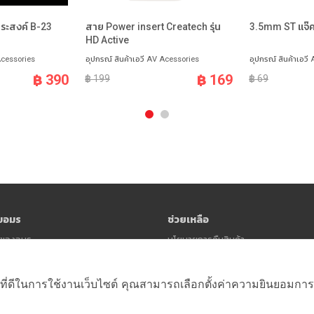
ประสงค์ B-23
สาย Power insert Createch รุ่น
3.5mm ST แจ๊ค
HD Active
Acessories
อุปกรณ์ สินค้าเอวี AV Acessories
อุปกรณ์ สินค้าเอวี
฿ 390
฿ 169
฿ 199
฿ 69
ับอมร
ช่วยเหลือ
าวของอมร
นโยบายการคืนสินค้า
นโยบายความเป็นส่วนตัว (Privacy Polic
ข้อตกลงและเงื่อนไข
ที่ดีในการใช้งานเว็บไซต์ คุณสามารถเลือกตั้งค่าความยินยอมการใช้ค