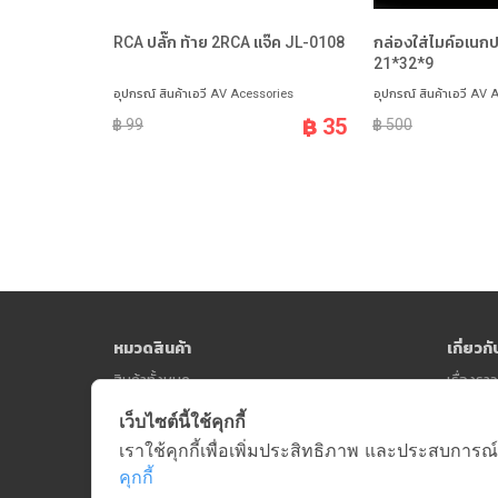
RCA ปลั๊ก ท้าย 2RCA แจ๊ค JL-0108
กล่องใส่ไมค์อเนก
21*32*9
อุปกรณ์ สินค้าเอวี AV Acessories
อุปกรณ์ สินค้าเอวี AV 
฿ 35
฿ 99
฿ 500
หมวดสินค้า
เกี่ยวก
สินค้าทั้งหมด
เรื่องร
เว็บไซต์นี้ใช้คุกกี้
เราใช้คุกกี้เพื่อเพิ่มประสิทธิภาพ และประสบการณ์
คุกกี้