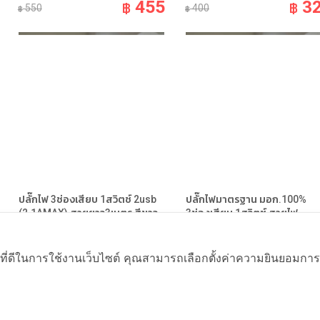
455
3
฿
฿
550
400
฿
฿
ปลั๊กไฟ 3ช่องเสียบ 1สวิตช์ 2usb
ปลั๊กไฟมาตรฐาน มอก.100%
(2.1AMAX) สายยาว3เมตร สีขาว
3ช่องเสียบ 1สวิตซ์ สายไฟ
อมรออนไลน์ Amornonline
ยาว5เมตร สีขาว อมรออนไลน์
Amornonline
เครื่องใช้ไฟฟ้าในบ้าน Home Appliance
ที่ดีในการใช้งานเว็บไซต์ คุณสามารถเลือกตั้งค่าความยินยอมการใช้ค
เครื่องใช้ไฟฟ้าในบ้าน Home Appliance
519
฿
659
฿
3
฿
399
฿