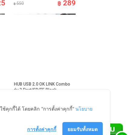
25
289
฿
550
฿
HUB USB 2.0 OK LINK Combo
รุ่น 3 Port/SD/TF Black
อุปกรณ์ไอที IT Accessories
189
ุกกี้ได้ โดยคลิก "การตั้งค่าคุกกี้"
นโยบาย
฿
289
฿
49
การตั้งค่าคุกกี้
ยอมรับทั้งหมด